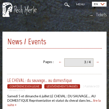
EN
MENU
Français (FR)
Tickets
News / Events
←
→
Pages :
3 / 4
LE CHEVAL : du sauvage... au domestique
| Publiée le
03
CONFÉRENCES EN LIGNE
LES ÉVÉNEMENTS PASSÉS
February 2025
Samedi 5 et dimanche 6 juillet LE CHEVAL : DU SAUVAGE.... AU
DOMESTIQUE Représentation et statut du cheval dans les...
lire la
suite +