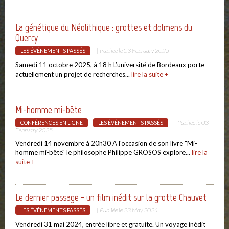
La génétique du Néolithique : grottes et dolmens du
Quercy
| Publiée le
03 February 2025
LES ÉVÉNEMENTS PASSÉS
Samedi 11 octobre 2025, à 18 h L’université de Bordeaux porte
actuellement un projet de recherches...
lire la suite +
Mi-homme mi-bête
| Publiée le
03
CONFÉRENCES EN LIGNE
LES ÉVÉNEMENTS PASSÉS
February 2025
Vendredi 14 novembre à 20h30 A l'occasion de son livre "Mi-
homme mi-bête" le philosophe Philippe GROSOS explore...
lire la
suite +
Le dernier passage - un film inédit sur la grotte Chauvet
| Publiée le
23 May 2024
LES ÉVÉNEMENTS PASSÉS
Vendredi 31 mai 2024, entrée libre et gratuite. Un voyage inédit